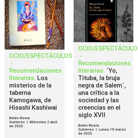
OCIO/ESPECTÁCULO
OCIO/ESPECTÁCULOS
-
-
Recomendaciones
Recomendaciones
literarias
.
´Yo,
literarias
.
Los
Tituba, la bruja
misterios de la
negra de Salem´,
taberna
una crítica a la
Kamogawa, de
sociedad y las
Hisashi Kashiwai
creencias en el
siglo XVII
Belén Rivera
Gutiérrez | Miércoles 2 abril
Belén Rivera
de 2025
Gutiérrez | Lunes 10 marzo
de 2025