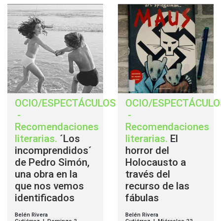
OCIO/ESPECTÁCULOS
OCIO/ESPECTÁCULO
-
-
Recomendaciones
Recomendaciones
literarias
.
´Los
literarias
.
El
incomprendidos´
horror del
de Pedro Simón,
Holocausto a
una obra en la
través del
que nos vemos
recurso de las
identificados
fábulas
Belén Rivera
Belén Rivera