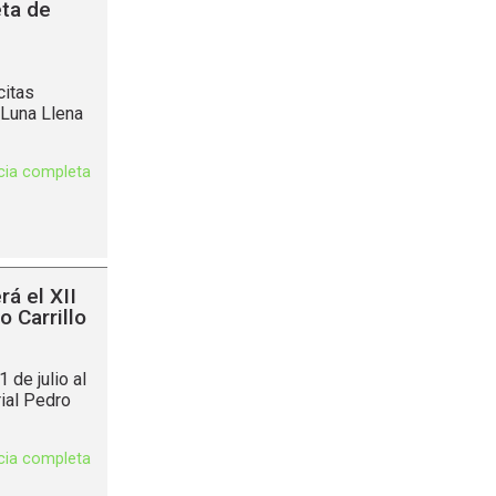
eta de
citas
 Luna Llena
icia completa
á el XII
 Carrillo
de julio al
ial Pedro
icia completa