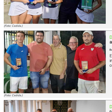
(Foto: Cedida.)
a
R
E
i
c
(Foto: Cedida.)
r