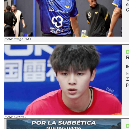
e
C
(Foto: Priego TM.)
R
R
E
Z
p
(Foto: Cedida.)