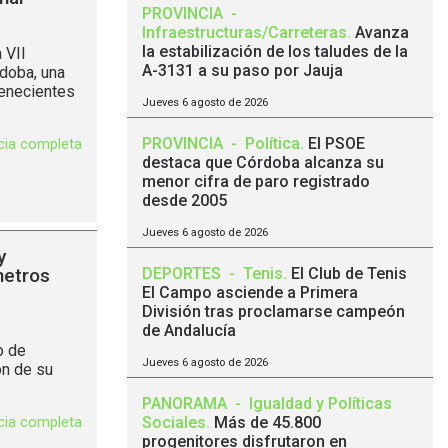
PROVINCIA
-
Infraestructuras/Carreteras
.
Avanza
la estabilización de los taludes de la
 VII
A-3131 a su paso por Jauja
rdoba, una
tenecientes
Jueves 6 agosto de 2026
PROVINCIA
-
Política
.
El PSOE
icia completa
destaca que Córdoba alcanza su
menor cifra de paro registrado
desde 2005
Jueves 6 agosto de 2026
y
metros
DEPORTES
-
Tenis
.
El Club de Tenis
El Campo asciende a Primera
División tras proclamarse campeón
de Andalucía
o de
Jueves 6 agosto de 2026
ón de su
PANORAMA
-
Igualdad y Políticas
Sociales
.
Más de 45.800
icia completa
progenitores disfrutaron en