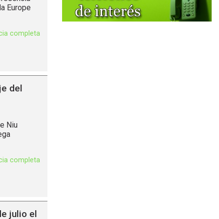
la Europe
icia completa
je del
de Niu
ega
icia completa
e julio el