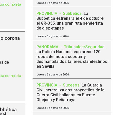
Jueves 6 agosto de 2026
icia completa
PROVINCIA
-
Subbética
.
La
Subbética estrenará el 4 de octubre
el GR-355, una gran ruta senderista
de diez etapas
Jueves 6 agosto de 2026
lo corona
PANORAMA
-
Tribunales/Seguridad
.
La Policía Nacional esclarece 120
robos de motos scooter y
desmantela dos talleres clandestinos
as de
en Sevilla
Jueves 6 agosto de 2026
icia completa
PROVINCIA
-
Sucesos
.
La Guardia
Civil neutraliza dos proyectiles de la
Guerra Civil hallados en Fuente
Obejuna y Peñarroya
Jueves 6 agosto de 2026
ubbética
nal