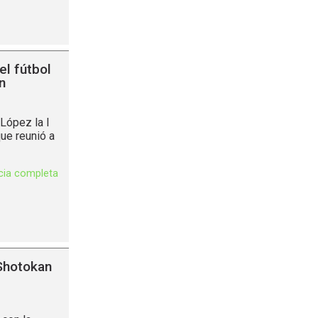
el fútbol
n
López la I
que reunió a
icia completa
 Shotokan