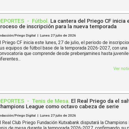
DEPORTES
-
Fútbol
.
La cantera del Priego CF inicia 
roceso de inscripción para la nueva temporada
edacción/Priego Digital | Lunes 27 julio de 2026
l Priego CF inicia este lunes, 27 de julio, el periodo de inscripci
us equipos de fútbol base de la temporada 2026-2027, con una
onvocatoria que comprende desde prebenjamines hasta juveniles
iferentes...
Ver not
DEPORTES
-
Tenis de Mesa
.
El Real Priego da el sal
hampions League como octavo cabeza de serie
edacción/Priego Digital | Lunes 27 julio de 2026
l Real Club Priego Fundación Kutxabank disputará la Champions
enis de mesa durante la temporada 2026-2027, confirmando su 