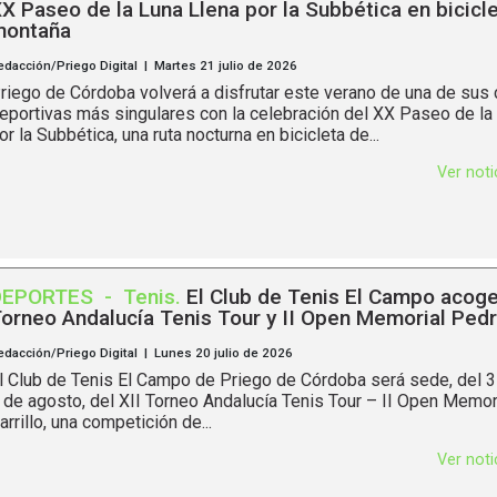
X Paseo de la Luna Llena por la Subbética en bicicl
montaña
edacción/Priego Digital | Martes 21 julio de 2026
riego de Córdoba volverá a disfrutar este verano de una de sus 
eportivas más singulares con la celebración del XX Paseo de la
or la Subbética, una ruta nocturna en bicicleta de...
Ver not
DEPORTES
-
Tenis
.
El Club de Tenis El Campo acoger
orneo Andalucía Tenis Tour y II Open Memorial Pedro
edacción/Priego Digital | Lunes 20 julio de 2026
l Club de Tenis El Campo de Priego de Córdoba será sede, del 31 
 de agosto, del XII Torneo Andalucía Tenis Tour – II Open Memor
arrillo, una competición de...
Ver not