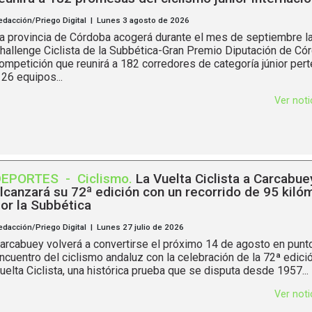
edacción/Priego Digital | Lunes 3 agosto de 2026
a provincia de Córdoba acogerá durante el mes de septiembre la
hallenge Ciclista de la Subbética-Gran Premio Diputación de Có
ompetición que reunirá a 182 corredores de categoría júnior per
 26 equipos...
Ver not
DEPORTES
-
Ciclismo
.
La Vuelta Ciclista a Carcabue
lcanzará su 72ª edición con un recorrido de 95 kiló
or la Subbética
edacción/Priego Digital | Lunes 27 julio de 2026
arcabuey volverá a convertirse el próximo 14 de agosto en punt
ncuentro del ciclismo andaluz con la celebración de la 72ª edici
uelta Ciclista, una histórica prueba que se disputa desde 1957...
Ver not