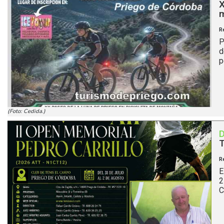
X
R
P
d
p
(Foto: Cedida.)
T
R
E
2
C