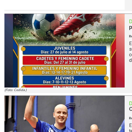
p
R
E
s
c
d
(Foto: Cedida.)
C
R
E
t