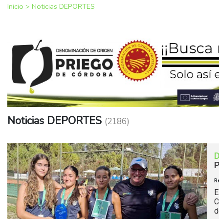
Inicio
>
Noticias DEPORTES
Noticias DEPORTES
(2186)
P
R
E
C
d