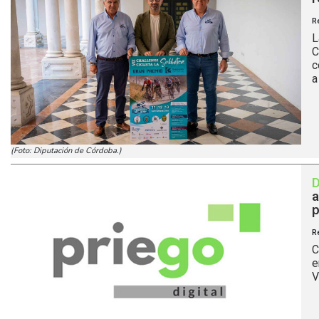
R
L
C
c
a
(Foto: Diputación de Córdoba.)
a
p
R
C
e
V