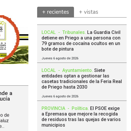
+ recientes
+ vistas
LOCAL
-
Tribunales
.
La Guardia Civil
detiene en Priego a una persona con
79 gramos de cocaína ocultos en un
bote de pintura
Jueves 6 agosto de 2026
LOCAL
-
Ayuntamiento
.
Siete
entidades optan a gestionar las
casetas tradicionales de la Feria Real
de Priego hasta 2030
nde a
Jueves 6 agosto de 2026
ucía
PROVINCIA
-
Política
.
El PSOE exige
a Epremasa que mejore la recogida
go de
de residuos tras las quejas de varios
daluz
municipios
..