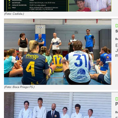
(Foto: Cedida.)
s
R
E
J
m
(Foto: Boca Priego FS.)
P
R