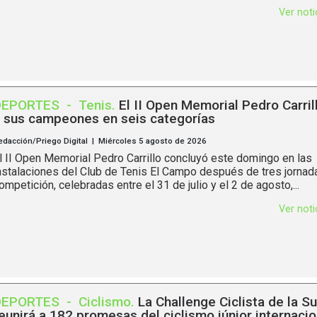
Ver not
DEPORTES
-
Tenis
.
El II Open Memorial Pedro Carril
 sus campeones en seis categorías
edacción/Priego Digital | Miércoles 5 agosto de 2026
l II Open Memorial Pedro Carrillo concluyó este domingo en las
nstalaciones del Club de Tenis El Campo después de tres jornad
ompetición, celebradas entre el 31 de julio y el 2 de agosto,...
Ver not
DEPORTES
-
Ciclismo
.
La Challenge Ciclista de la S
eunirá a 182 promesas del ciclismo júnior internacio