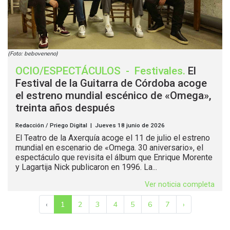
(Foto: beboveneno)
OCIO/ESPECTÁCULOS
-
Festivales
.
El
Festival de la Guitarra de Córdoba acoge
el estreno mundial escénico de «Omega»,
treinta años después
Redacción / Priego Digital | Jueves 18 junio de 2026
El Teatro de la Axerquía acoge el 11 de julio el estreno
mundial en escenario de «Omega. 30 aniversario», el
espectáculo que revisita el álbum que Enrique Morente
y Lagartija Nick publicaron en 1996. La...
Ver noticia completa
‹
1
2
3
4
5
6
7
›