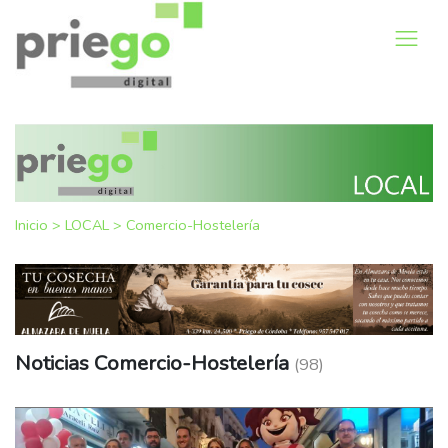
Inicio
>
LOCAL
>
Comercio-Hostelería
Noticias Comercio-Hostelería
(98)