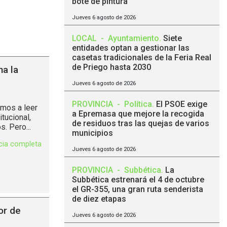
bote de pintura
Jueves 6 agosto de 2026
LOCAL
-
Ayuntamiento
.
Siete
entidades optan a gestionar las
casetas tradicionales de la Feria Real
de Priego hasta 2030
na la
Jueves 6 agosto de 2026
PROVINCIA
-
Política
.
El PSOE exige
imos a leer
a Epremasa que mejore la recogida
tucional,
de residuos tras las quejas de varios
. Pero...
municipios
icia completa
Jueves 6 agosto de 2026
PROVINCIA
-
Subbética
.
La
Subbética estrenará el 4 de octubre
el GR-355, una gran ruta senderista
de diez etapas
or de
Jueves 6 agosto de 2026