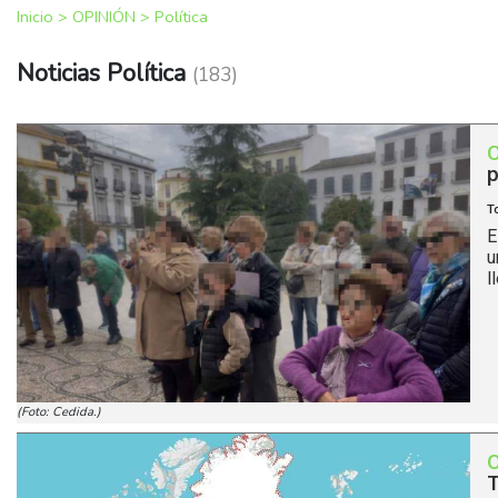
Inicio
>
OPINIÓN
>
Política
Noticias Política
(183)
p
T
E
u
l
(Foto: Cedida.)