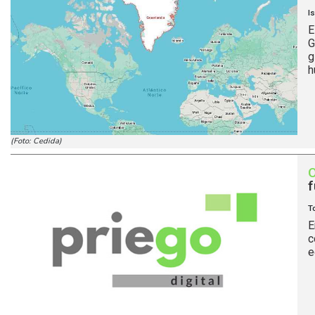
I
E
G
g
h
(Foto: Cedida)
f
T
E
c
e