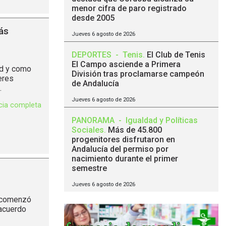
menor cifra de paro registrado
desde 2005
ás
Jueves 6 agosto de 2026
DEPORTES
-
Tenis
.
El Club de Tenis
El Campo asciende a Primera
ad y como
División tras proclamarse campeón
eres
de Andalucía
.
Jueves 6 agosto de 2026
icia completa
PANORAMA
-
Igualdad y Políticas
Sociales
.
Más de 45.800
progenitores disfrutaron en
Andalucía del permiso por
nacimiento durante el primer
semestre
Jueves 6 agosto de 2026
e comenzó
 acuerdo