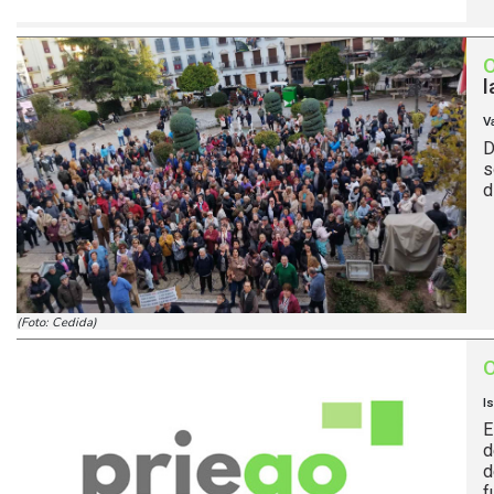
l
V
D
s
d
(Foto: Cedida)
I
E
d
d
f