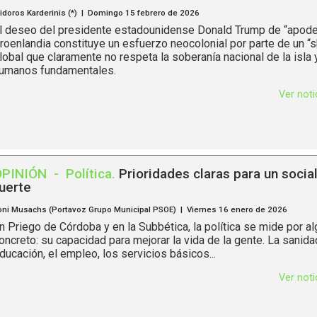
sidoros Karderinis (*) | Domingo 15 febrero de 2026
l deseo del presidente estadounidense Donald Trump de “apode
roenlandia constituye un esfuerzo neocolonial por parte de un “s
lobal que claramente no respeta la soberanía nacional de la isla
umanos fundamentales.
Ver not
OPINIÓN
-
Política
.
Prioridades claras para un socia
uerte
oni Musachs (Portavoz Grupo Municipal PSOE) | Viernes 16 enero de 2026
n Priego de Córdoba y en la Subbética, la política se mide por a
oncreto: su capacidad para mejorar la vida de la gente. La sanidad
ducación, el empleo, los servicios básicos...
Ver not