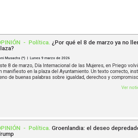
OPINIÓN
-
Política
.
¿Por qué el 8 de marzo ya no lle
laza?
oni Musachs (*) | Lunes 9 marzo de 2026
ste 8 de marzo, Día Internacional de las Mujeres, en Priego volv
n manifiesto en la plaza del Ayuntamiento. Un texto correcto, insti
leno de buenas palabras sobre igualdad, derechos y compromisos
Ver not
OPINIÓN
-
Política
.
Groenlandia: el deseo depredad
Trump