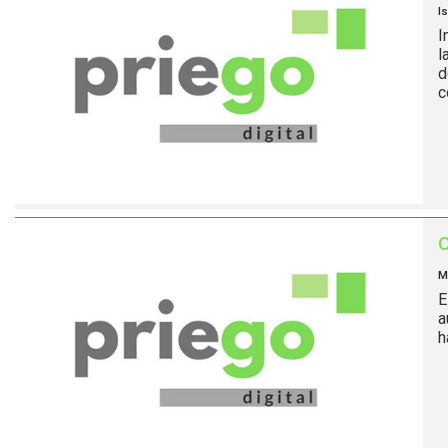
I
I
l
d
c
M
E
a
h