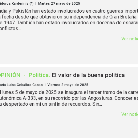
sidoros Karderinis (*) | Martes 27 mayo de 2025
ndia y Pakistán han estado involucrados en cuatro guerras impor
a fecha desde que obtuvieron su independencia de Gran Bretaña
e 1947. También han estado involucrados en docenas de escar
onflictos...
Ver not
OPINIÓN
-
Política
.
El valor de la buena política
aría Luisa Ceballos Casas | Viernes 2 mayo de 2025
l lunes 5 de mayo de 2025 se inaugura el tercer tramo de la carr
utonómica A-333, en su recorrido por las Angosturas. Conocer e
a despertado en mí un sinfín de recuerdos. Sin...
Ver not