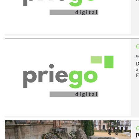
I
D
a
E
p