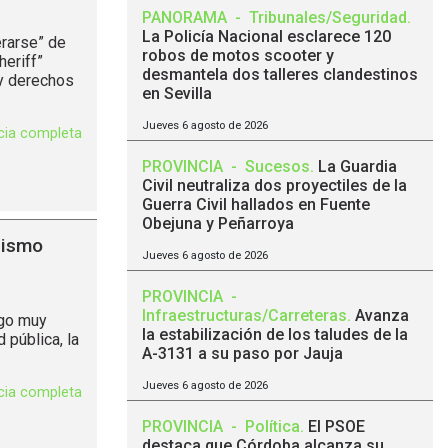
PANORAMA
-
Tribunales/Seguridad
.
La Policía Nacional esclarece 120
rarse” de
robos de motos scooter y
heriff”
desmantela dos talleres clandestinos
 y derechos
en Sevilla
Jueves 6 agosto de 2026
icia completa
PROVINCIA
-
Sucesos
.
La Guardia
Civil neutraliza dos proyectiles de la
Guerra Civil hallados en Fuente
Obejuna y Peñarroya
lismo
Jueves 6 agosto de 2026
PROVINCIA
-
Infraestructuras/Carreteras
.
Avanza
lgo muy
la estabilización de los taludes de la
 pública, la
A-3131 a su paso por Jauja
Jueves 6 agosto de 2026
icia completa
PROVINCIA
-
Política
.
El PSOE
destaca que Córdoba alcanza su