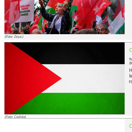
(Foto: Zeya.)
T
2
H
l
r
(Foto: Cedida)