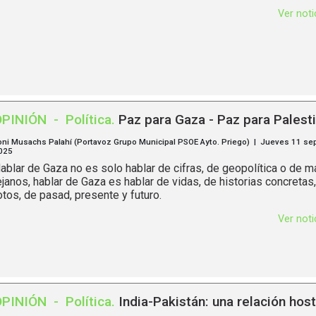
Ver not
OPINIÓN
-
Política
.
Paz para Gaza - Paz para Palest
oni Musachs Palahí (Portavoz Grupo Municipal PSOE Ayto. Priego) | Jueves 11 se
025
ablar de Gaza no es solo hablar de cifras, de geopolítica o de 
ejanos, hablar de Gaza es hablar de vidas, de historias concreta
otos, de pasad, presente y futuro.
Ver not
OPINIÓN
-
Política
.
India-Pakistán: una relación host