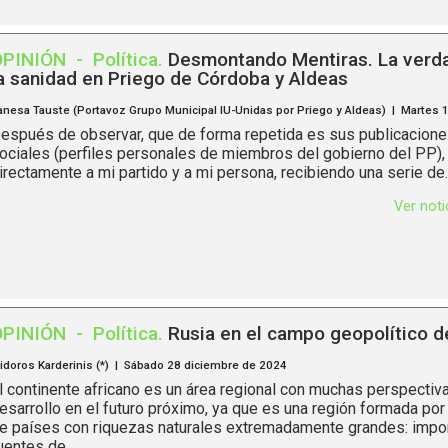
OPINIÓN
-
Política
.
Desmontando Mentiras. La verd
a sanidad en Priego de Córdoba y Aldeas
anesa Tauste (Portavoz Grupo Municipal IU-Unidas por Priego y Aldeas) | Martes 1
espués de observar, que de forma repetida es sus publicacione
ociales (perfiles personales de miembros del gobierno del PP),
irectamente a mi partido y a mi persona, recibiendo una serie de..
Ver not
OPINIÓN
-
Política
.
Rusia en el campo geopolítico d
sidoros Karderinis (*) | Sábado 28 diciembre de 2024
l continente africano es un área regional con muchas perspectiv
esarrollo en el futuro próximo, ya que es una región formada po
e países con riquezas naturales extremadamente grandes: impo
uentes de...