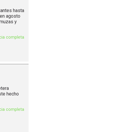
tantes hasta
 en agosto
amuzas y
icia completa
etera
ste hecho
icia completa