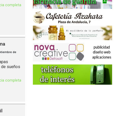
icia completa
ina
ptiembre de
mapas
s, de sueños
icia completa
il