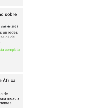
ad sobre
 abril de 2025
s en redes
 se alude
.
icia completa
e África
as de
r una mezcla
rtantes