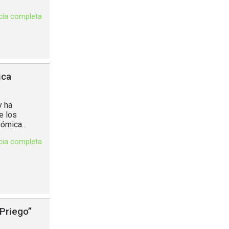
icia completa
ica
y ha
e los
ómica...
icia completa
Priego”