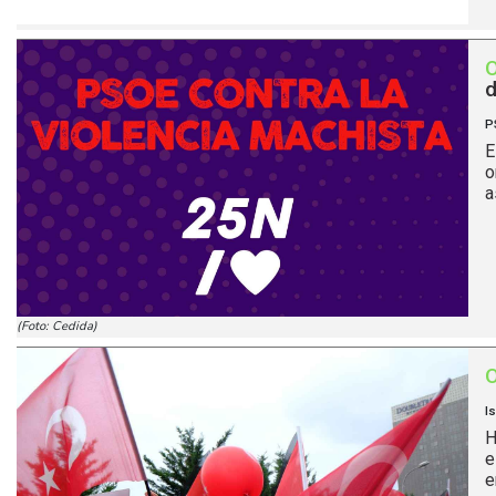
d
P
E
o
a
(Foto: Cedida)
I
H
e
e