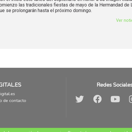
omienzo las tradicionales fiestas de mayo de la Hermandad de L
ue se prolongarán hasta el próximo domingo.
Ver not
GITAL.ES
Redes Sociale
gital.es
o de contacto
© A.R. Comunicación e Imagen C.B.