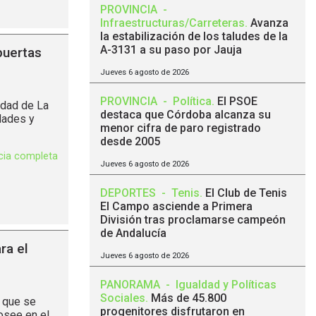
PROVINCIA
-
Infraestructuras/Carreteras
.
Avanza
la estabilización de los taludes de la
A-3131 a su paso por Jauja
puertas
Jueves 6 agosto de 2026
PROVINCIA
-
Política
.
El PSOE
ndad de La
destaca que Córdoba alcanza su
dades y
menor cifra de paro registrado
desde 2005
icia completa
Jueves 6 agosto de 2026
DEPORTES
-
Tenis
.
El Club de Tenis
El Campo asciende a Primera
División tras proclamarse campeón
de Andalucía
ra el
Jueves 6 agosto de 2026
PANORAMA
-
Igualdad y Políticas
Sociales
.
Más de 45.800
s que se
progenitores disfrutaron en
osee en el