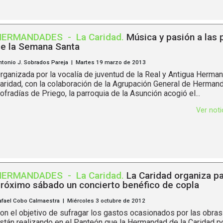
HERMANDADES
-
La Caridad
.
Música y pasión a las 
e la Semana Santa
ntonio J. Sobrados Pareja | Martes 19 marzo de 2013
rganizada por la vocalía de juventud de la Real y Antigua Herma
aridad, con la colaboración de la Agrupación General de Herman
ofradías de Priego, la parroquia de la Asunción acogió el...
Ver not
HERMANDADES
-
La Caridad
.
La Caridad organiza pa
róximo sábado un concierto benéfico de copla
afael Cobo Calmaestra | Miércoles 3 octubre de 2012
on el objetivo de sufragar los gastos ocasionados por las obra
stán realizando en el Panteón que la Hermandad de la Caridad p