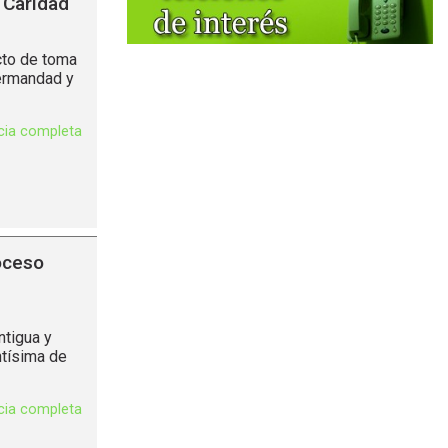
 Caridad
cto de toma
Hermandad y
icia completa
roceso
ntigua y
ntísima de
icia completa