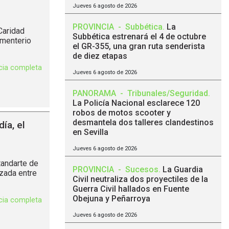
Jueves 6 agosto de 2026
PROVINCIA
-
Subbética
.
La
Caridad
Subbética estrenará el 4 de octubre
ementerio
el GR-355, una gran ruta senderista
de diez etapas
icia completa
Jueves 6 agosto de 2026
PANORAMA
-
Tribunales/Seguridad
.
La Policía Nacional esclarece 120
robos de motos scooter y
desmantela dos talleres clandestinos
ía, el
en Sevilla
Jueves 6 agosto de 2026
tandarte de
PROVINCIA
-
Sucesos
.
La Guardia
izada entre
Civil neutraliza dos proyectiles de la
Guerra Civil hallados en Fuente
Obejuna y Peñarroya
icia completa
Jueves 6 agosto de 2026