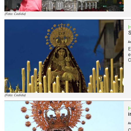
(Foto: Cedida)
S
A
E
e
C
(Foto: Cedida)
i
A
C