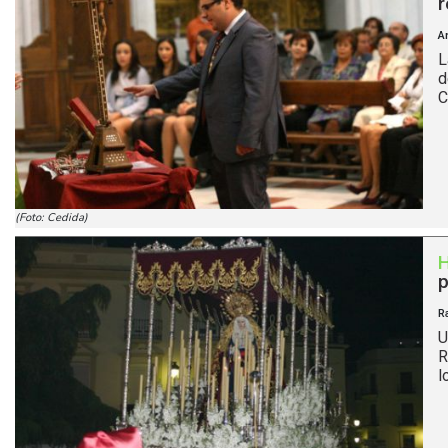
r
A
L
d
C
(Foto: Cedida)
p
R
U
R
l