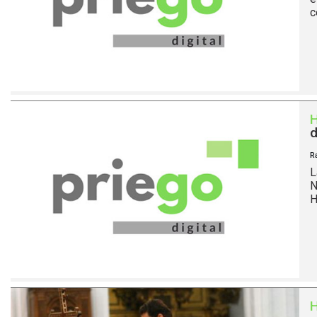
c
d
R
L
N
H