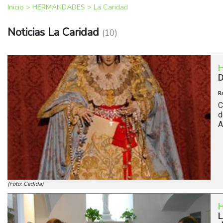
Inicio
>
HERMANDADES
>
La Caridad
Noticias La Caridad
(10)
D
R
C
d
A
(Foto: Cedida)
L