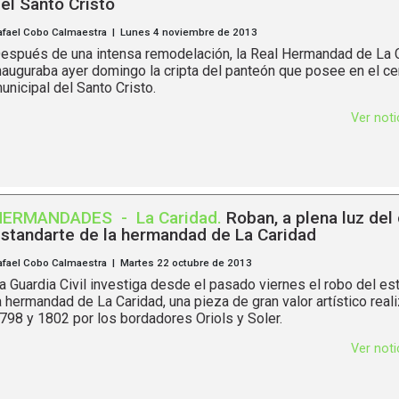
el Santo Cristo
afael Cobo Calmaestra | Lunes 4 noviembre de 2013
espués de una intensa remodelación, la Real Hermandad de La 
nauguraba ayer domingo la cripta del panteón que posee en el c
unicipal del Santo Cristo.
Ver not
HERMANDADES
-
La Caridad
.
Roban, a plena luz del d
standarte de la hermandad de La Caridad
afael Cobo Calmaestra | Martes 22 octubre de 2013
a Guardia Civil investiga desde el pasado viernes el robo del es
a hermandad de La Caridad, una pieza de gran valor artístico real
798 y 1802 por los bordadores Oriols y Soler.
Ver not