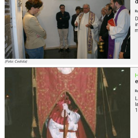
d
R
D
i
m
(Foto: Cedida)
e
R
L
l
1