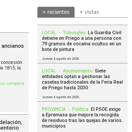
+ recientes
+ vistas
LOCAL
-
Tribunales
.
La Guardia Civil
detiene en Priego a una persona con
79 gramos de cocaína ocultos en un
 ancianos
bote de pintura
Jueves 6 agosto de 2026
a concesión
de 1815, la
LOCAL
-
Ayuntamiento
.
Siete
entidades optan a gestionar las
casetas tradicionales de la Feria Real
icia completa
de Priego hasta 2030
Jueves 6 agosto de 2026
PROVINCIA
-
Política
.
El PSOE exige
a Epremasa que mejore la recogida
de residuos tras las quejas de varios
delación,
municipios
menterio