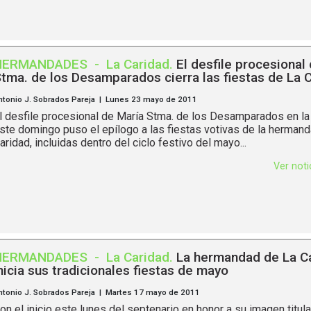
HERMANDADES
-
La Caridad
.
El desfile procesional
tma. de los Desamparados cierra las fiestas de La 
ntonio J. Sobrados Pareja | Lunes 23 mayo de 2011
l desfile procesional de María Stma. de los Desamparados en la
ste domingo puso el epílogo a las fiestas votivas de la herman
aridad, incluidas dentro del ciclo festivo del mayo...
Ver not
HERMANDADES
-
La Caridad
.
La hermandad de La C
nicia sus tradicionales fiestas de mayo
ntonio J. Sobrados Pareja | Martes 17 mayo de 2011
on el inicio este lunes del septenario en honor a su imagen titula