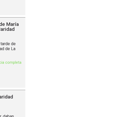
 de María
Caridad
 tarde de
dad de La
icia completa
aridad
r, daban