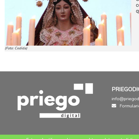
c
q
(Foto: Cedida)
PRIEGODI
info@priegodi
Formulari