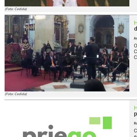
(Foto: Cedida)
d
A
O
C
C
(Foto: Cedida)
p
R
C
e