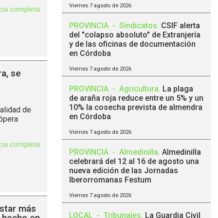
Viernes 7 agosto de 2026
icia completa
PROVINCIA
-
Sindicatos
.
CSIF alerta
del "colapso absoluto" de Extranjería
y de las oficinas de documentación
en Córdoba
Viernes 7 agosto de 2026
ra, se
PROVINCIA
-
Agricultura
.
La plaga
de araña roja reduce entre un 5% y un
10% la cosecha prevista de almendra
calidad de
en Córdoba
 ópera
Viernes 7 agosto de 2026
icia completa
PROVINCIA
-
Almedinilla
.
Almedinilla
celebrará del 12 al 16 de agosto una
nueva edición de las Jornadas
Iberorromanas Festum
Viernes 7 agosto de 2026
estar más
LOCAL
-
Tribunales
.
La Guardia Civil
a hecho en