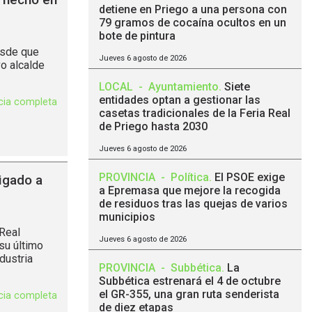
detiene en Priego a una persona con
79 gramos de cocaína ocultos en un
bote de pintura
esde que
Jueves 6 agosto de 2026
vo alcalde
LOCAL
-
Ayuntamiento
.
Siete
entidades optan a gestionar las
icia completa
casetas tradicionales de la Feria Real
de Priego hasta 2030
Jueves 6 agosto de 2026
PROVINCIA
-
Política
.
El PSOE exige
ligado a
a Epremasa que mejore la recogida
de residuos tras las quejas de varios
municipios
Real
Jueves 6 agosto de 2026
su último
dustria
PROVINCIA
-
Subbética
.
La
Subbética estrenará el 4 de octubre
el GR-355, una gran ruta senderista
icia completa
de diez etapas