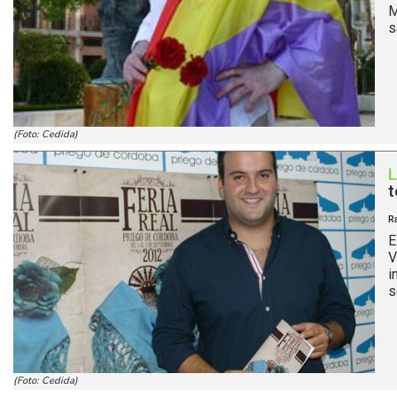
M
s
(Foto: Cedida)
t
R
E
V
i
s
(Foto: Cedida)