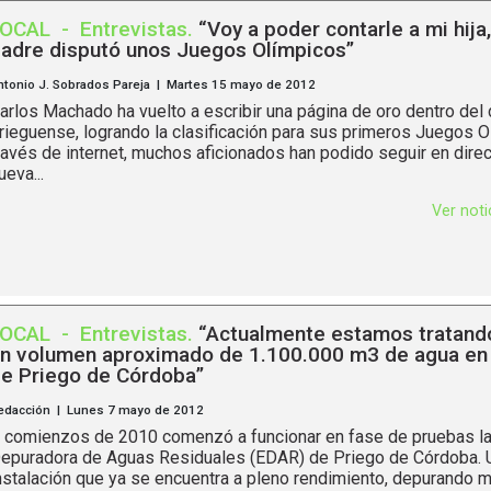
LOCAL
-
Entrevistas
.
“Voy a poder contarle a mi hija
adre disputó unos Juegos Olímpicos”
ntonio J. Sobrados Pareja | Martes 15 mayo de 2012
arlos Machado ha vuelto a escribir una página de oro dentro del
rieguense, logrando la clasificación para sus primeros Juegos O
ravés de internet, muchos aficionados han podido seguir en dire
ueva...
Ver not
LOCAL
-
Entrevistas
.
“Actualmente estamos tratando
n volumen aproximado de 1.100.000 m3 de agua en
e Priego de Córdoba”
edacción | Lunes 7 mayo de 2012
 comienzos de 2010 comenzó a funcionar en fase de pruebas la
epuradora de Aguas Residuales (EDAR) de Priego de Córdoba. 
nstalación que ya se encuentra a pleno rendimiento, depurando má