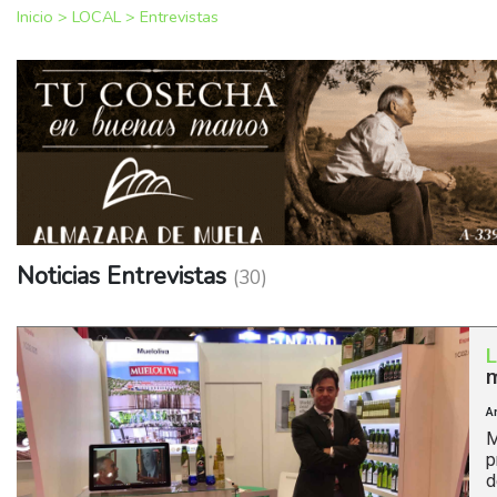
Inicio
>
LOCAL
>
Entrevistas
Noticias Entrevistas
(30)
m
A
M
p
d