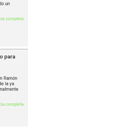
do un
icia completa
o para
uan Ramón
e la ya
ionalmente
icia completa