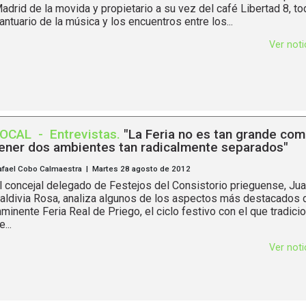
adrid de la movida y propietario a su vez del café Libertad 8, to
antuario de la música y los encuentros entre los...
Ver not
LOCAL
-
Entrevistas
.
"La Feria no es tan grande com
ener dos ambientes tan radicalmente separados"
afael Cobo Calmaestra | Martes 28 agosto de 2012
l concejal delegado de Festejos del Consistorio prieguense, J
aldivia Rosa, analiza algunos de los aspectos más destacados d
nminente Feria Real de Priego, el ciclo festivo con el que tradic
e...
Ver not