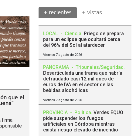
+ recientes
+ vistas
LOCAL
-
Ciencia
.
Priego se prepara
para un eclipse que ocultará cerca
del 96% del Sol al atardecer
Viernes 7 agosto de 2026
PANORAMA
-
Tribunales/Seguridad
.
Desarticulada una trama que habría
defraudado casi 12 millones de
euros de IVA en el sector de las
bebidas alcohólicas
ión que el
Viernes 7 agosto de 2026
uena”
PROVINCIA
-
Política
.
Verdes EQUO
pide suspender los fuegos
 firma
artificiales en Córdoba mientras
responsable
exista riesgo elevado de incendio