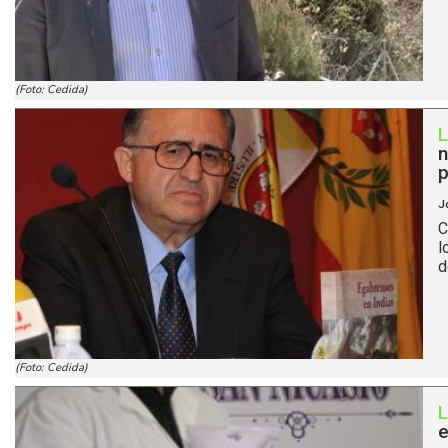
(Foto: Cedida)
n
p
J
C
l
d
(Foto: Cedida)
e