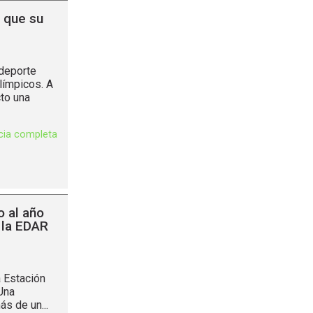
, que su
 deporte
límpicos. A
cto una
icia completa
 al año
 la EDAR
 Estación
Una
s de un...