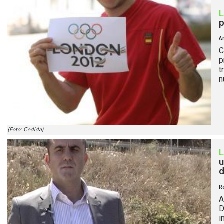
p
A
C
p
t
n
(Foto: Cedida)
u
d
R
A
D
i