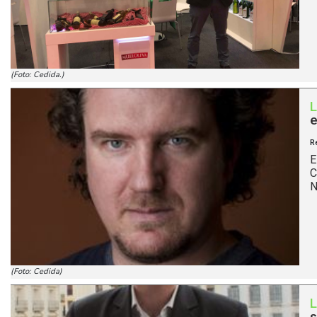
(Foto: Cedida.)
e
R
E
C
N
(Foto: Cedida)
s