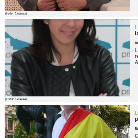
(Foto: Cedida)
l
R
L
r
A
(Foto: Cedida)
p
R
C