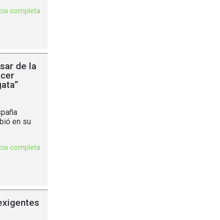
icia completa
sar de la
acer
gata”
spaña
ibió en su
icia completa
exigentes