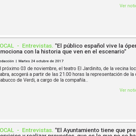
Ver not
LOCAL
-
Entrevistas
.
"El público español vive la ópe
mociona con la historia que ven en el escenario"
edacción | Martes 24 octubre de 2017
l próximo 03 de noviembre, el teatro El Jardinito, de la vecina lo
abra, acogerá a partir de las 21.00 horas la representación de la
abucco de Verdi, a cargo de la compañía...
Ver not
LOCAL
-
Entrevistas
.
"El Ayuntamiento tiene que pr
ervicios y realizar proyectos, que es lo que no se h