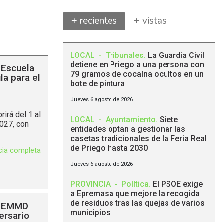
+ recientes
+ vistas
LOCAL
-
Tribunales
.
La Guardia Civil
detiene en Priego a una persona con
 Escuela
79 gramos de cocaína ocultos en un
la para el
bote de pintura
Jueves 6 agosto de 2026
irá del 1 al
LOCAL
-
Ayuntamiento
.
Siete
2027, con
entidades optan a gestionar las
casetas tradicionales de la Feria Real
de Priego hasta 2030
icia completa
Jueves 6 agosto de 2026
PROVINCIA
-
Política
.
El PSOE exige
a Epremasa que mejore la recogida
de residuos tras las quejas de varios
 EMMD
municipios
ersario