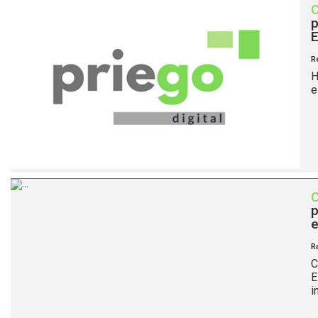
p
R
H
e
p
e
R
C
E
i