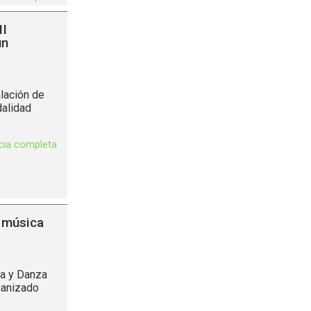
II
un
alación de
dalidad
icia completa
 música
a y Danza
ganizado