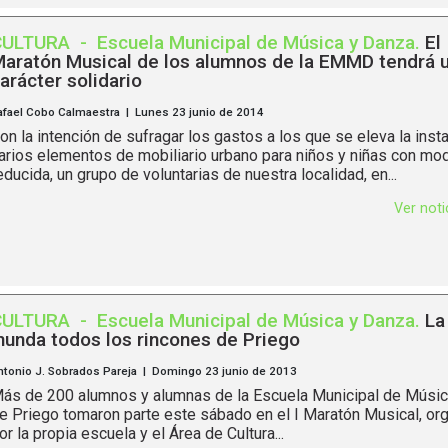
CULTURA
-
Escuela Municipal de Música y Danza
.
El 
aratón Musical de los alumnos de la EMMD tendrá 
arácter solidario
afael Cobo Calmaestra | Lunes 23 junio de 2014
on la intención de sufragar los gastos a los que se eleva la inst
arios elementos de mobiliario urbano para niños y niñas con mo
educida, un grupo de voluntarias de nuestra localidad, en...
Ver not
CULTURA
-
Escuela Municipal de Música y Danza
.
La
nunda todos los rincones de Priego
ntonio J. Sobrados Pareja | Domingo 23 junio de 2013
ás de 200 alumnos y alumnas de la Escuela Municipal de Músic
e Priego tomaron parte este sábado en el I Maratón Musical, or
or la propia escuela y el Área de Cultura...