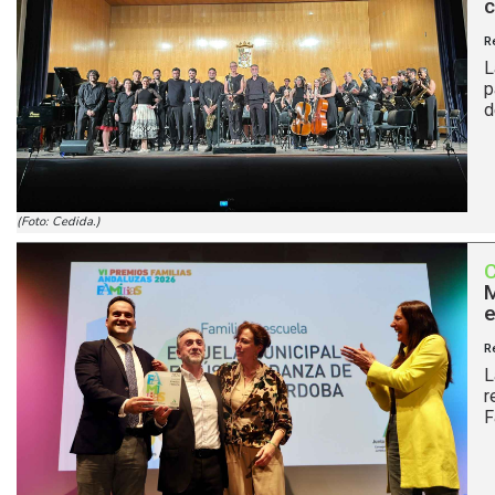
c
R
L
p
d
(Foto: Cedida.)
M
e
R
L
r
F