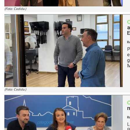
(Foto: Cedida.)
a
E
R
P
e
g
M
(Foto: Cedida.)
m
R
L
P