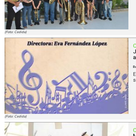
(Foto: Cedida)
J
a
R
E
s
(Foto: Cedida)
M