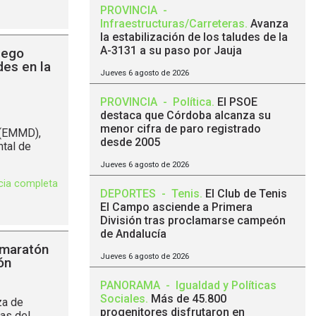
PROVINCIA
-
Infraestructuras/Carreteras
.
Avanza
la estabilización de los taludes de la
A-3131 a su paso por Jauja
iego
es en la
Jueves 6 agosto de 2026
PROVINCIA
-
Política
.
El PSOE
destaca que Córdoba alcanza su
menor cifra de paro registrado
 (EMMD),
desde 2005
tal de
Jueves 6 agosto de 2026
icia completa
DEPORTES
-
Tenis
.
El Club de Tenis
El Campo asciende a Primera
División tras proclamarse campeón
de Andalucía
 maratón
Jueves 6 agosto de 2026
ón
PANORAMA
-
Igualdad y Políticas
Sociales
.
Más de 45.800
za de
progenitores disfrutaron en
tas del