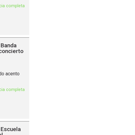
icia completa
 Banda
concierto
ado acento
.
icia completa
 Escuela
el