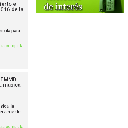
ierto el
2016 de la
rícula para
icia completa
 EMMD
la música
sica, la
a serie de
icia completa