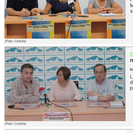
M
s
(Foto: Cedida)
m
R
L
d
p
(Foto: Cedida)