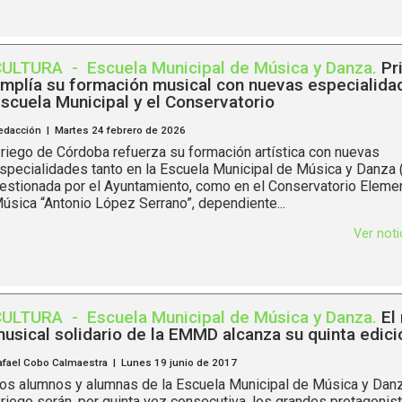
CULTURA
-
Escuela Municipal de Música y Danza
.
Pr
mplía su formación musical con nuevas especialidad
scuela Municipal y el Conservatorio
edacción | Martes 24 febrero de 2026
riego de Córdoba refuerza su formación artística con nuevas
specialidades tanto en la Escuela Municipal de Música y Danza
estionada por el Ayuntamiento, como en el Conservatorio Elemen
úsica “Antonio López Serrano”, dependiente...
Ver not
CULTURA
-
Escuela Municipal de Música y Danza
.
El
usical solidario de la EMMD alcanza su quinta edici
afael Cobo Calmaestra | Lunes 19 junio de 2017
os alumnos y alumnas de la Escuela Municipal de Música y Dan
riego serán, por quinta vez consecutiva, los grandes protagonis