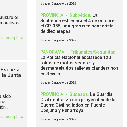
Jueves 6 agosto de 2026
PROVINCIA
-
Subbética
.
La
ausuró el
Subbética estrenará el 4 de octubre
emorativos
el GR-355, una gran ruta senderista
de diez etapas
icia completa
Jueves 6 agosto de 2026
PANORAMA
-
Tribunales/Seguridad
.
La Policía Nacional esclarece 120
robos de motos scooter y
desmantela dos talleres clandestinos
 Escuela
en Sevilla
 la Junta
Jueves 6 agosto de 2026
PROVINCIA
-
Sucesos
.
La Guardia
a sido
Civil neutraliza dos proyectiles de la
ios
Guerra Civil hallados en Fuente
ón...
Obejuna y Peñarroya
icia completa
Jueves 6 agosto de 2026