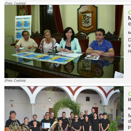
(Foto: Cedida)
M
c
R
C
v
r
(Foto: Cedida)
i
A
M
d
p