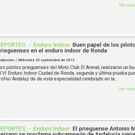
Ver not
DEPORTES
-
Enduro Indoor
.
Buen papel de los pilot
rieguenses en el enduro indoor de Ronda
edacción | Miércoles 25 septiembre de 2013
os pilotos prieguenses del Moto Club El Arenal, realizaron un b
l VI Enduro Indoor Ciudad de Ronda, segunda y última prueba pun
rofeo Andaluz de de esta especialidad celebrado en la...
Ver not
DEPORTES
-
Enduro Indoor
.
El prieguense Antonio 
errano se proclama subcampeón de Andalucía junio