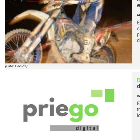
e
A
E
s
p
d
(Foto: Cedida)
d
R
E
t
l