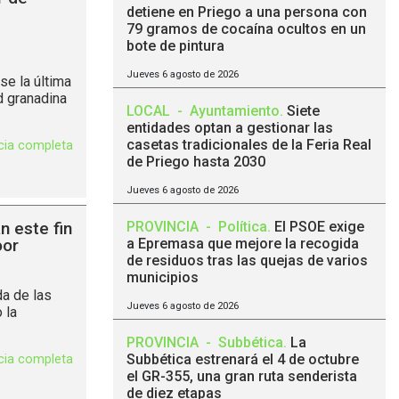
detiene en Priego a una persona con
79 gramos de cocaína ocultos en un
bote de pintura
Jueves 6 agosto de 2026
se la última
d granadina
LOCAL
-
Ayuntamiento
.
Siete
entidades optan a gestionar las
casetas tradicionales de la Feria Real
icia completa
de Priego hasta 2030
Jueves 6 agosto de 2026
n este fin
PROVINCIA
-
Política
.
El PSOE exige
oor
a Epremasa que mejore la recogida
de residuos tras las quejas de varios
municipios
da de las
Jueves 6 agosto de 2026
 la
PROVINCIA
-
Subbética
.
La
Subbética estrenará el 4 de octubre
icia completa
el GR-355, una gran ruta senderista
de diez etapas