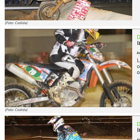
(Foto: Cedida)
I
A
L
c
o
(Foto: Cedida)
I
A