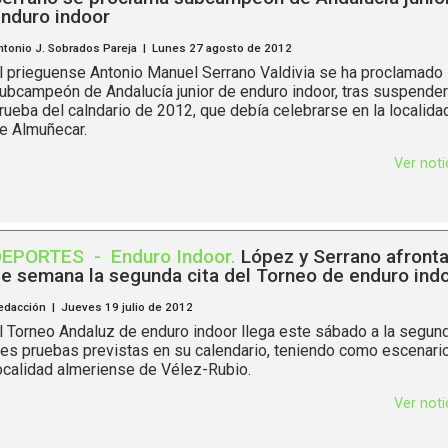
nduro indoor
ntonio J. Sobrados Pareja | Lunes 27 agosto de 2012
l prieguense Antonio Manuel Serrano Valdivia se ha proclamado
ubcampeón de Andalucía junior de enduro indoor, tras suspender
rueba del calndario de 2012, que debía celebrarse en la localida
e Almuñecar.
Ver not
DEPORTES
-
Enduro Indoor
.
López y Serrano afronta
e semana la segunda cita del Torneo de enduro ind
edacción | Jueves 19 julio de 2012
l Torneo Andaluz de enduro indoor llega este sábado a la segun
res pruebas previstas en su calendario, teniendo como escenario
ocalidad almeriense de Vélez-Rubio.
Ver not