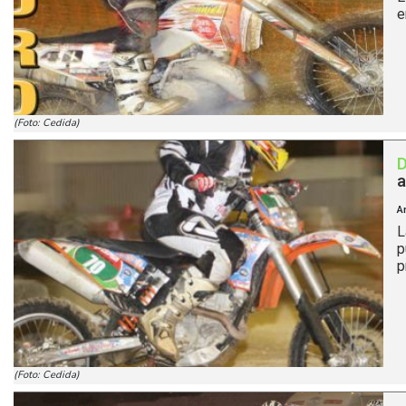
e
(Foto: Cedida)
a
A
L
p
p
(Foto: Cedida)