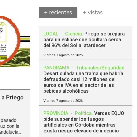
+ recientes
+ vistas
LOCAL
-
Ciencia
.
Priego se prepara
para un eclipse que ocultará cerca
del 96% del Sol al atardecer
Viernes 7 agosto de 2026
PANORAMA
-
Tribunales/Seguridad
.
Desarticulada una trama que habría
defraudado casi 12 millones de
euros de IVA en el sector de las
bebidas alcohólicas
r a Priego
Viernes 7 agosto de 2026
PROVINCIA
-
Política
.
Verdes EQUO
pide suspender los fuegos
l pasado
artificiales en Córdoba mientras
uz con la
exista riesgo elevado de incendio
dalucía...