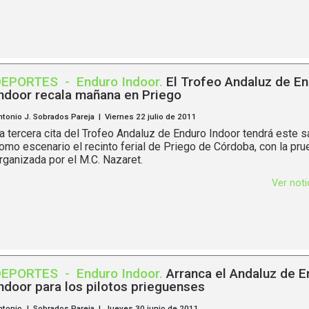
DEPORTES
-
Enduro Indoor
.
El Trofeo Andaluz de E
ndoor recala mañana en Priego
ntonio J. Sobrados Pareja | Viernes 22 julio de 2011
a tercera cita del Trofeo Andaluz de Enduro Indoor tendrá este 
omo escenario el recinto ferial de Priego de Córdoba, con la pru
rganizada por el M.C. Nazaret.
Ver not
DEPORTES
-
Enduro Indoor
.
Arranca el Andaluz de E
ndoor para los pilotos prieguenses
ntonio J. Sobrados Pareja | Jueves 30 junio de 2011