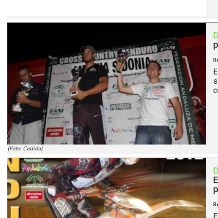
p
R
E
s
c
(Foto: Cedida)
E
p
R
E