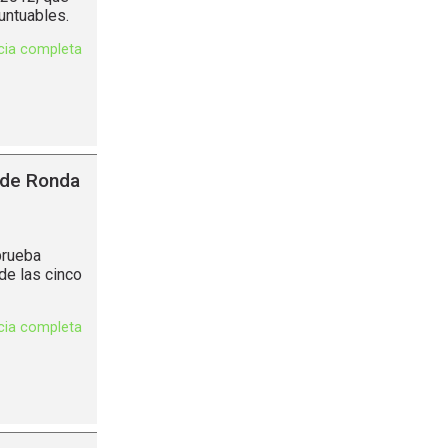
untuables.
icia completa
 de Ronda
prueba
de las cinco
icia completa