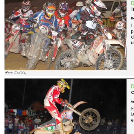
I
R
L
p
d
u
(Foto: Cedida)
c
A
E
l
e