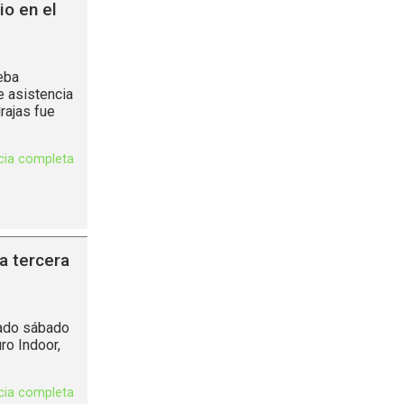
io en el
eba
e asistencia
rajas fue
icia completa
la tercera
sado sábado
ro Indoor,
icia completa