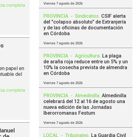
Viernes 7 agosto de 2026
icia completa
PROVINCIA
-
Sindicatos
.
CSIF alerta
del "colapso absoluto" de Extranjería
y de las oficinas de documentación
en Córdoba
Viernes 7 agosto de 2026
os
PROVINCIA
-
Agricultura
.
La plaga
de araña roja reduce entre un 5% y un
10% la cosecha prevista de almendra
uen papel en
en Córdoba
tuable del
Viernes 7 agosto de 2026
icia completa
PROVINCIA
-
Almedinilla
.
Almedinilla
celebrará del 12 al 16 de agosto una
nueva edición de las Jornadas
Iberorromanas Festum
Viernes 7 agosto de 2026
Manuel
LOCAL
-
Tribunales
.
La Guardia Civil
r de