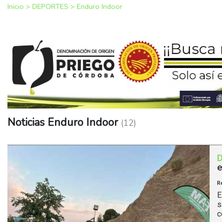
Inicio
>
DEPORTES
>
Enduro Indoor
Noticias Enduro Indoor
(12)
e
R
E
s
c