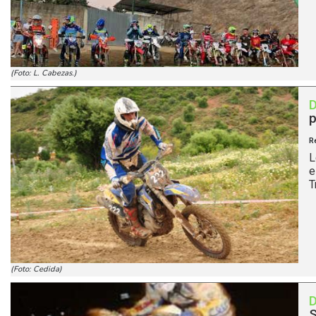
(Foto: L. Cabezas.)
p
R
L
e
T
(Foto: Cedida)
S