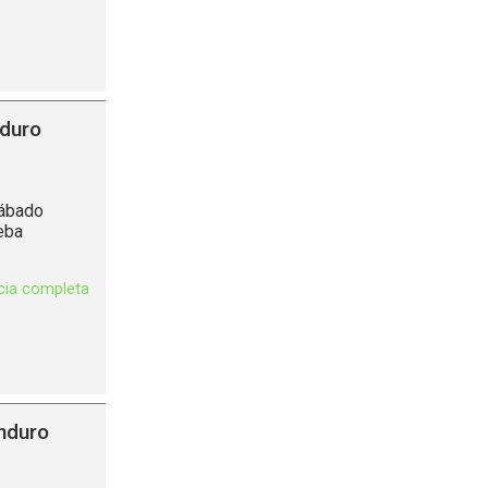
nduro
sábado
eba
icia completa
nduro