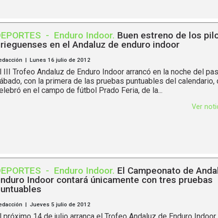
DEPORTES
-
Enduro Indoor
.
Buen estreno de los pil
rieguenses en el Andaluz de enduro indoor
edacción | Lunes 16 julio de 2012
l III Trofeo Andaluz de Enduro Indoor arrancó en la noche del pa
ábado, con la primera de las pruebas puntuables del calendario,
elebró en el campo de fútbol Prado Feria, de la...
Ver not
DEPORTES
-
Enduro Indoor
.
El Campeonato de Andal
nduro Indoor contará únicamente con tres pruebas
untuables
edacción | Jueves 5 julio de 2012
l próximo 14 de julio arranca el Trofeo Andaluz de Enduro Indoor