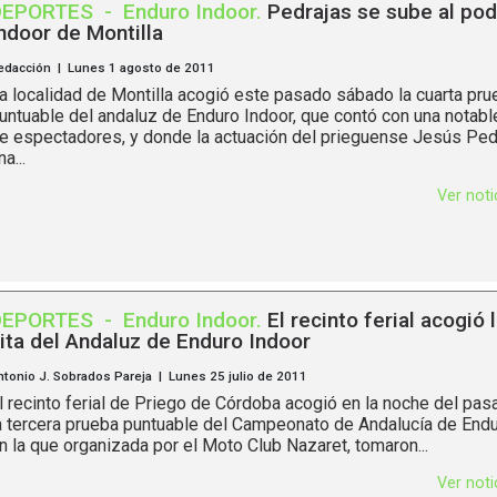
DEPORTES
-
Enduro Indoor
.
Pedrajas se sube al pod
ndoor de Montilla
edacción | Lunes 1 agosto de 2011
a localidad de Montilla acogió este pasado sábado la cuarta pru
untuable del andaluz de Enduro Indoor, que contó con una notabl
e espectadores, y donde la actuación del prieguense Jesús Ped
na...
Ver not
DEPORTES
-
Enduro Indoor
.
El recinto ferial acogió 
ita del Andaluz de Enduro Indoor
ntonio J. Sobrados Pareja | Lunes 25 julio de 2011
l recinto ferial de Priego de Córdoba acogió en la noche del pa
a tercera prueba puntuable del Campeonato de Andalucía de Endu
n la que organizada por el Moto Club Nazaret, tomaron...
Ver not