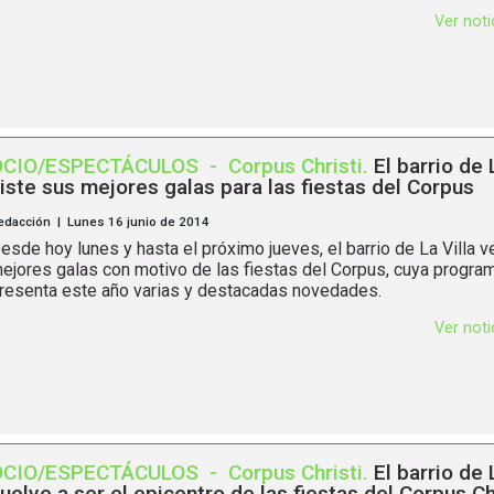
Ver not
OCIO/ESPECTÁCULOS
-
Corpus Christi
.
El barrio de 
iste sus mejores galas para las fiestas del Corpus
edacción | Lunes 16 junio de 2014
esde hoy lunes y hasta el próximo jueves, el barrio de La Villa v
ejores galas con motivo de las fiestas del Corpus, cuya progra
resenta este año varias y destacadas novedades.
Ver not
OCIO/ESPECTÁCULOS
-
Corpus Christi
.
El barrio de 
uelve a ser el epicentro de las fiestas del Corpus Ch