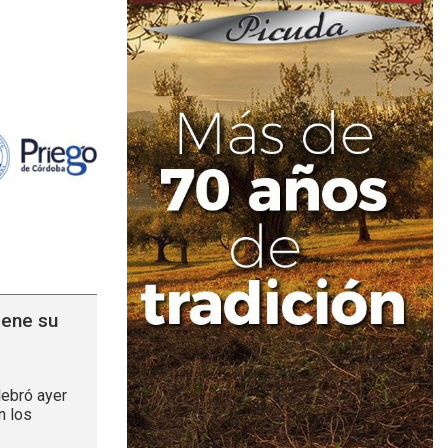
iene su
lebró ayer
n los