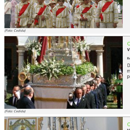
(Foto: Cedida)
v
R
D
m
p
(Foto: Cedida)
v