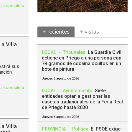
icia completa
+ recientes
+ vistas
La Villa
LOCAL
-
Tribunales
.
La Guardia Civil
detiene en Priego a una persona con
79 gramos de cocaína ocultos en un
estirá sus
bote de pintura
mación
Jueves 6 agosto de 2026
icia completa
LOCAL
-
Ayuntamiento
.
Siete
entidades optan a gestionar las
casetas tradicionales de la Feria Real
de Priego hasta 2030
Jueves 6 agosto de 2026
La Villa
PROVINCIA
-
Política
.
El PSOE exige
risti