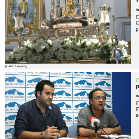
A
E
C
p
(Foto: Cedida)
p
R
E
F
a