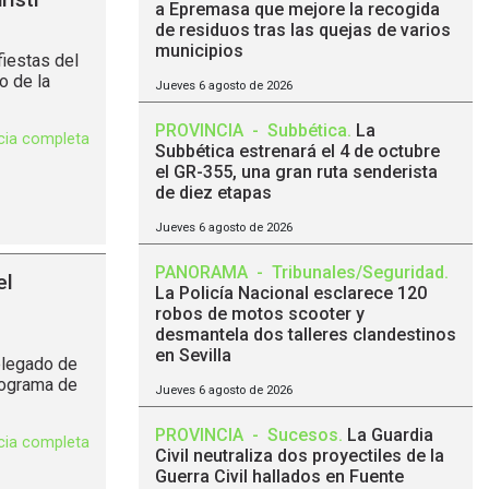
a Epremasa que mejore la recogida
de residuos tras las quejas de varios
municipios
fiestas del
o de la
Jueves 6 agosto de 2026
PROVINCIA
-
Subbética
.
La
icia completa
Subbética estrenará el 4 de octubre
el GR-355, una gran ruta senderista
de diez etapas
Jueves 6 agosto de 2026
PANORAMA
-
Tribunales/Seguridad
.
el
La Policía Nacional esclarece 120
robos de motos scooter y
desmantela dos talleres clandestinos
en Sevilla
delegado de
rograma de
Jueves 6 agosto de 2026
PROVINCIA
-
Sucesos
.
La Guardia
icia completa
Civil neutraliza dos proyectiles de la
Guerra Civil hallados en Fuente