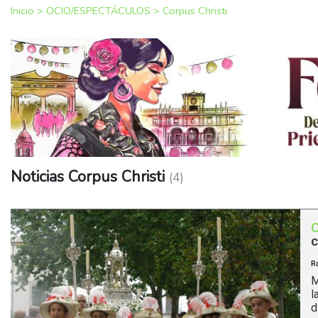
Inicio
>
OCIO/ESPECTÁCULOS
>
Corpus Christi
Noticias Corpus Christi
(4)
c
R
M
l
d