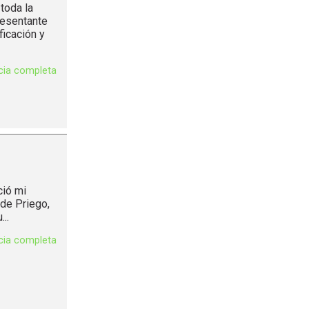
toda la
resentante
icación y
icia completa
ció mi
 de Priego,
..
icia completa