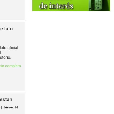
e luto
to oficial
l
storio.
icia completa
estari
a | Jueves 14