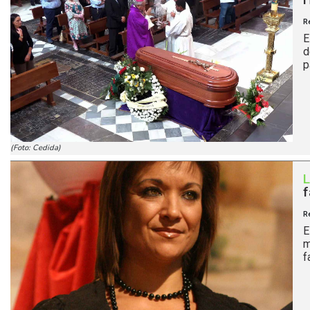
R
E
d
p
(Foto: Cedida)
f
R
E
m
f