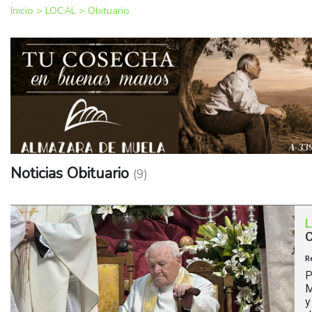
Inicio
>
LOCAL
>
Obituario
Noticias Obituario
(9)
C
R
P
M
y