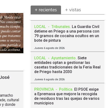
+ recientes
+ vistas
LOCAL
-
Tribunales
.
La Guardia Civil
detiene en Priego a una persona con
79 gramos de cocaína ocultos en un
bote de pintura
Jueves 6 agosto de 2026
LOCAL
-
Ayuntamiento
.
Siete
entidades optan a gestionar las
casetas tradicionales de la Feria Real
de Priego hasta 2030
 José
Jueves 6 agosto de 2026
PROVINCIA
-
Política
.
El PSOE exige
a Epremasa que mejore la recogida
 Camacho
de residuos tras las quejas de varios
de, cultural
municipios
o y donde