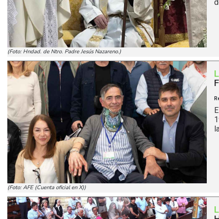
d
(Foto: Hndad. de Ntro. Padre Jesús Nazareno.)
F
R
E
1
l
(Foto: AFE (Cuenta oficial en X))
H