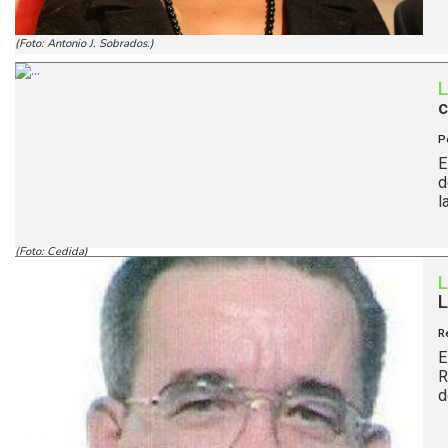
(Foto: Antonio J. Sobrados.)
c
P
E
d
l
(Foto: Cedida)
R
E
R
d