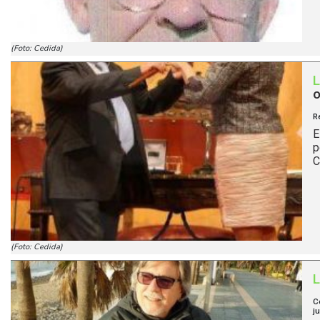
(Foto: Cedida)
o
R
E
p
C
(Foto: Cedida)
C
j