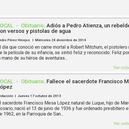
LOCAL
-
Obituario
.
Adiós a Pedro Atienza, un rebel
on versos y pistolas de agua
edro Pérez Hinojos | Miércoles 24 diciembre de 2014
l día que conoció en carne mortal a Robert Mitchum, el pistolero
e la película de su infancia, se sintió feliz y reconocido. Feliz po
a mano de su héroe de aventuras...
Ver not
LOCAL
-
Obituario
.
Fallece el sacerdote Francisco 
López
edacción | Jueves 17 octubre de 2013
l sacerdote Francisco Mesa López natural de Luque, hijo de Mar
osario, nació el 13 de junio de 1936 y fue ordenado presbítero el
e 1962, en la Parroquia de San...
Ver not