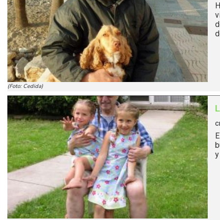
H
v
d
d
(Foto: Cedida)
C
E
b
y