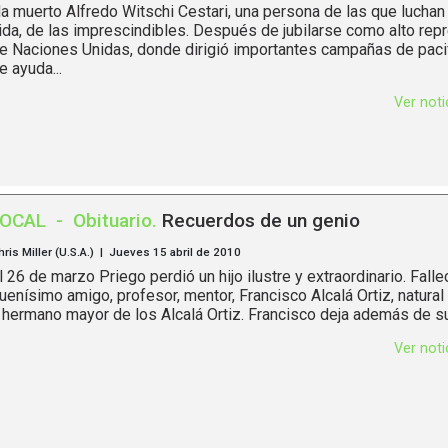
a muerto Alfredo Witschi Cestari, una persona de las que luchan 
ida, de las imprescindibles. Después de jubilarse como alto rep
e Naciones Unidas, donde dirigió importantes campañas de pacif
e ayuda...
Ver not
LOCAL
-
Obituario
.
Recuerdos de un genio
hris Miller (U.S.A.) | Jueves 15 abril de 2010
l 26 de marzo Priego perdió un hijo ilustre y extraordinario. Falle
uenísimo amigo, profesor, mentor, Francisco Alcalá Ortiz, natural
 hermano mayor de los Alcalá Ortiz. Francisco deja además de su.
Ver not