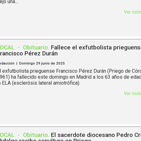
ejó una...
Ver not
LOCAL
-
Obituario
.
Fallece el exfutbolista prieguens
rancisco Pérez Durán
edacción | Domingo 29 junio de 2025
l exfutbolista prieguense Francisco Pérez Durán (Priego de Có
961) ha fallecido este domingo en Madrid a los 63 años de edad
a ELA (esclerósis lateral amiotrófica).
Ver not
LOCAL
-
Obituario
.
El sacerdote diocesano Pedro C
idalgo recibe sepultura en Priego