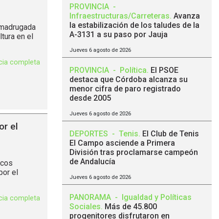
PROVINCIA
-
Infraestructuras/Carreteras
.
Avanza
la estabilización de los taludes de la
 madrugada
A-3131 a su paso por Jauja
tura en el
Jueves 6 agosto de 2026
icia completa
PROVINCIA
-
Política
.
El PSOE
destaca que Córdoba alcanza su
menor cifra de paro registrado
desde 2005
Jueves 6 agosto de 2026
or el
DEPORTES
-
Tenis
.
El Club de Tenis
El Campo asciende a Primera
División tras proclamarse campeón
de Andalucía
icos
por el
Jueves 6 agosto de 2026
PANORAMA
-
Igualdad y Políticas
icia completa
Sociales
.
Más de 45.800
progenitores disfrutaron en