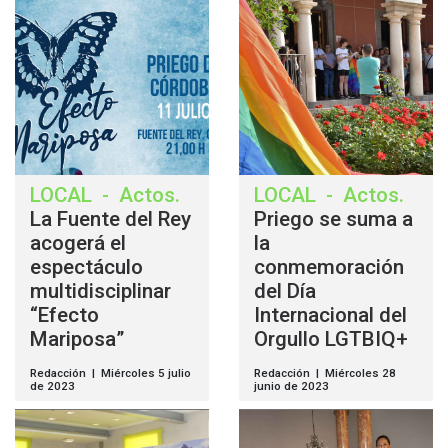
LOCAL
-
Actos
.
LOCAL
-
Actos
.
La Fuente del Rey
Priego se suma a
acogerá el
la
espectáculo
conmemoración
multidisciplinar
del Día
“Efecto
Internacional del
Mariposa”
Orgullo LGTBIQ+
Redacción | Miércoles 5 julio
Redacción | Miércoles 28
de 2023
junio de 2023