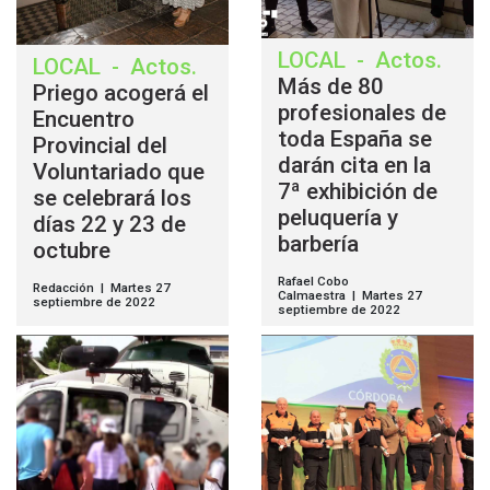
LOCAL
-
Actos
.
LOCAL
-
Actos
.
Más de 80
Priego acogerá el
profesionales de
Encuentro
toda España se
Provincial del
darán cita en la
Voluntariado que
7ª exhibición de
se celebrará los
peluquería y
días 22 y 23 de
barbería
octubre
Rafael Cobo
Redacción | Martes 27
Calmaestra | Martes 27
septiembre de 2022
septiembre de 2022